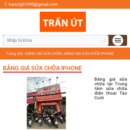
tranutgh1990@gmail.com
›
›
Trang chủ
BẢNG GIÁ SỬA CHỮA
BẢNG GIÁ SỬA CHỮA IPHONE
BẢNG GIÁ SỬA CHỮA IPHONE
Bảng giá sửa
chữa tại Trung
tâm sửa chữa
điện thoại Táo
Cười