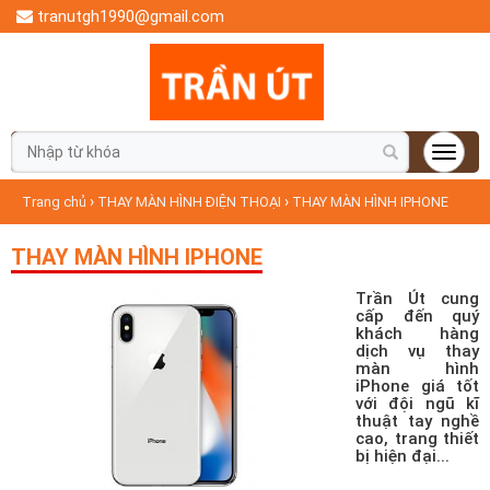
tranutgh1990@gmail.com
›
›
Trang chủ
THAY MÀN HÌNH ĐIỆN THOẠI
THAY MÀN HÌNH IPHONE
THAY MÀN HÌNH IPHONE
Trần Út cung
cấp đến quý
khách hàng
dịch vụ thay
màn hình
iPhone giá tốt
với đội ngũ kĩ
thuật tay nghề
cao, trang thiết
bị hiện đại...