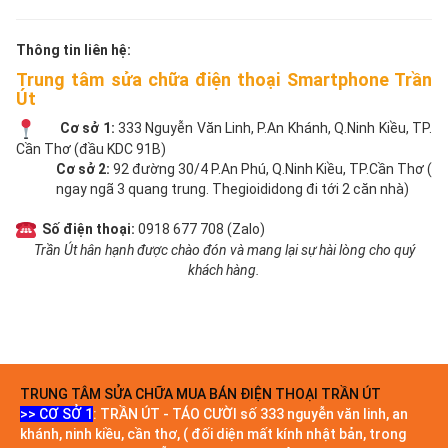
Thông tin liên hệ:
Trung tâm sửa chữa điện thoại Smartphone Trần
Út
Cơ sở 1:
333 Nguyễn Văn Linh, P.An Khánh, Q.Ninh Kiều, TP.
Cần Thơ (đầu KDC 91B)
Cơ sở 2:
92 đường 30/4 P.An Phú, Q.Ninh Kiều, TP.Cần Thơ (
ngay ngã 3 quang trung. Thegioididong đi tới 2 căn nhà)
Số điện thoại:
0918 677 708 (Zalo)
Trần Út hân hạnh được chào đón và mang lại sự hài lòng cho quý
khách hàng.
TRUNG TÂM SỬA CHỮA MUA BÁN ĐIỆN THOẠI TRẦN ÚT
>> CƠ SỞ 1
: TRẦN ÚT - TÁO CƯỜI số 333 nguyễn văn linh, an
khánh, ninh kiều, cần thơ, ( đối diện mất kính nhật bản, trong