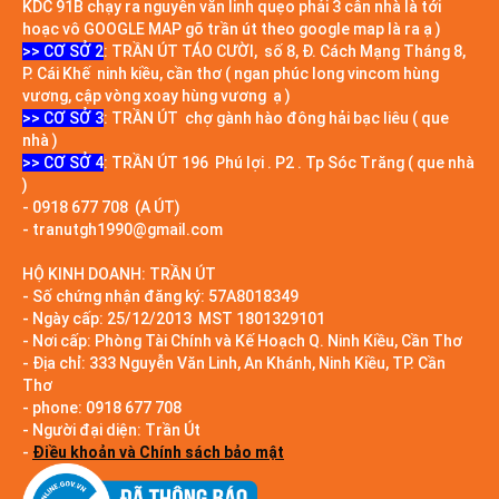
KDC 91B chạy ra nguyễn văn linh quẹo phải 3 cân nhà là tới
hoạc vô GOOGLE MAP gõ trần út theo google map là ra ạ )
>> CƠ SỞ 2
: TRẦN ÚT TÁO CƯỜI, số 8, Đ. Cách Mạng Tháng 8,
P. Cái Khế ninh kiều, cần thơ ( ngan phúc long vincom hùng
vương, cập vòng xoay hùng vương ạ )
>> CƠ SỞ 3
: TRẦN ÚT chợ gành hào đông hải bạc liêu ( que
nhà )
>> CƠ SỞ 4
: TRẦN ÚT 196 Phú lợi . P2 . Tp Sóc Trăng ( que nhà
)
- 0918 677 708 (A ÚT)
- tranutgh1990@gmail.com
HỘ KINH DOANH: TRẦN ÚT
- Số chứng nhận đăng ký: 57A8018349
- Ngày cấp: 25/12/2013 MST 1801329101
- Nơi cấp: Phòng Tài Chính và Kế Hoạch Q. Ninh Kiều, Cần Thơ
- Địa chỉ: 333 Nguyễn Văn Linh, An Khánh, Ninh Kiều, TP. Cần
Thơ
- phone: 0918 677 708
- Người đại diện: Trần Út
-
Điều khoản và Chính sách bảo mật